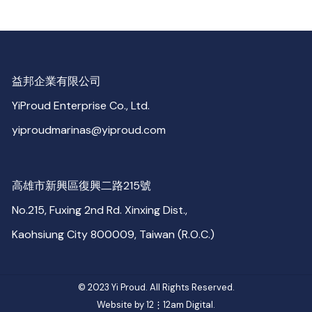
益邦企業有限公司
YiProud Enterprise Co., Ltd.
yiproudmarinas@yiproud.com
高雄市新興區復興二路215號
No.215, Fuxing 2nd Rd. Xinxing Dist.,
Kaohsiung City 800009, Taiwan (R.O.C.)
© 2023
Yi Proud
. All Rights Reserved.
Website by 12⋮12am Digital.