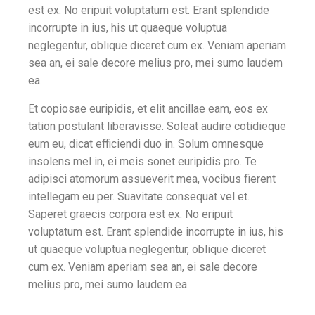
est ex. No eripuit voluptatum est. Erant splendide
incorrupte in ius, his ut quaeque voluptua
neglegentur, oblique diceret cum ex. Veniam aperiam
sea an, ei sale decore melius pro, mei sumo laudem
ea.
Et copiosae euripidis, et elit ancillae eam, eos ex
tation postulant liberavisse. Soleat audire cotidieque
eum eu, dicat efficiendi duo in. Solum omnesque
insolens mel in, ei meis sonet euripidis pro. Te
adipisci atomorum assueverit mea, vocibus fierent
intellegam eu per. Suavitate consequat vel et.
Saperet graecis corpora est ex. No eripuit
voluptatum est. Erant splendide incorrupte in ius, his
ut quaeque voluptua neglegentur, oblique diceret
cum ex. Veniam aperiam sea an, ei sale decore
melius pro, mei sumo laudem ea.