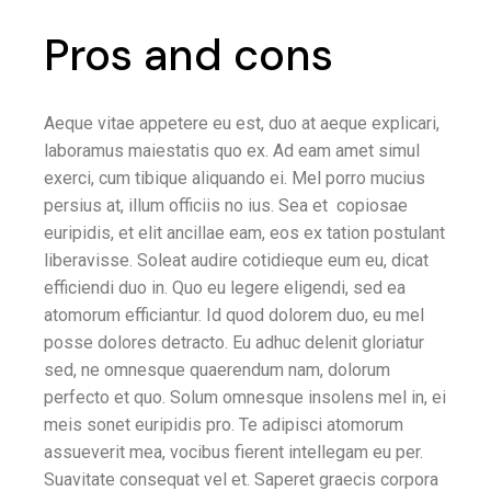
Pros and cons
Aeque vitae appetere eu est, duo at aeque explicari,
laboramus maiestatis quo ex. Ad eam amet simul
exerci, cum tibique aliquando ei. Mel porro mucius
persius at, illum officiis no ius. Sea et copiosae
euripidis, et elit ancillae eam, eos ex tation postulant
liberavisse. Soleat audire cotidieque eum eu, dicat
efficiendi duo in. Quo eu legere eligendi, sed ea
atomorum efficiantur. Id quod dolorem duo, eu mel
posse dolores detracto. Eu adhuc delenit gloriatur
sed, ne omnesque quaerendum nam, dolorum
perfecto et quo. Solum omnesque insolens mel in, ei
meis sonet euripidis pro. Te adipisci atomorum
assueverit mea, vocibus fierent intellegam eu per.
Suavitate consequat vel et. Saperet graecis corpora